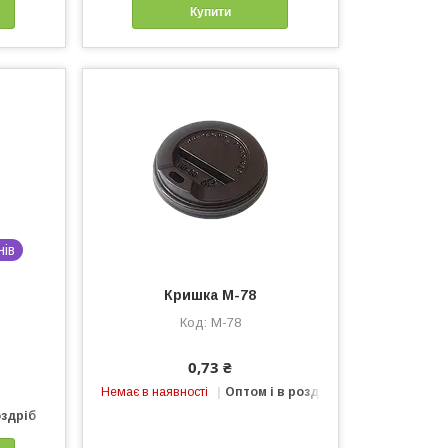
Купити
нів
Кришка М-78
М-78
0,73 ₴
Немає в наявності
Оптом і в роздріб
оздріб