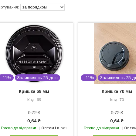
–11%
Залишилось 25 днів
–11%
Залишилось 25 д
Кришка 69 мм
Кришка 70 мм
69
70
0,72 ₴
0,72 ₴
0,64 ₴
0,64 ₴
Готово до відправки
Оптом і в роздріб
Готово до відправки
Оптом