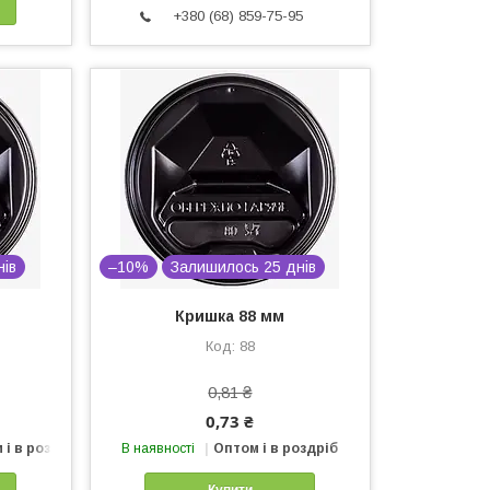
+380 (68) 859-75-95
нів
–10%
Залишилось 25 днів
Кришка 88 мм
88
0,81 ₴
0,73 ₴
 і в роздріб
В наявності
Оптом і в роздріб
Купити