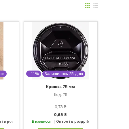
нів
–11%
Залишилось 25 днів
Кришка 75 мм
75
0,73 ₴
0,65 ₴
 і в роздріб
В наявності
Оптом і в роздріб