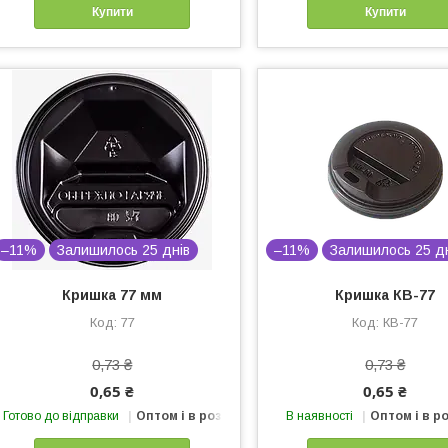
Купити
Купити
–11%
Залишилось 25 днів
–11%
Залишилось 25 д
Кришка 77 мм
Кришка КВ-77
77
КВ-77
0,73 ₴
0,73 ₴
0,65 ₴
0,65 ₴
Готово до відправки
Оптом і в роздріб
В наявності
Оптом і в р