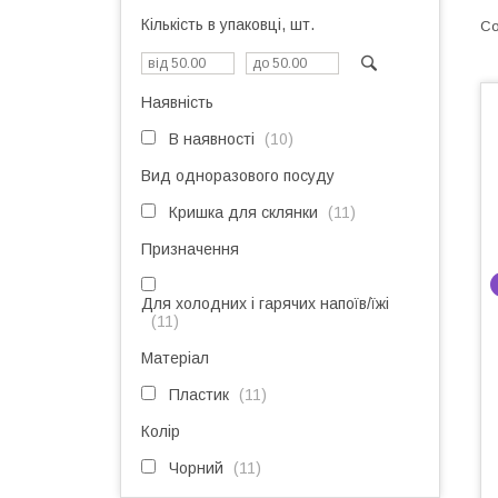
Кількість в упаковці, шт.
Наявність
В наявності
10
Вид одноразового посуду
Кришка для склянки
11
Призначення
Для холодних і гарячих напоїв/їжі
11
Матеріал
Пластик
11
Колір
Чорний
11