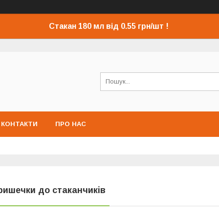
Стакан 180 мл від 0.55 грн/шт !
КОНТАКТИ
ПРО НАС
ришечки до стаканчиків