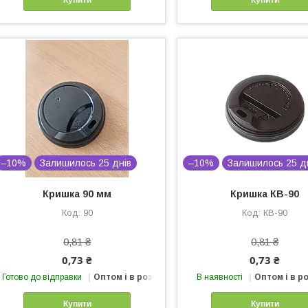
–10%
Залишилось 25 днів
–10%
Залишилось 25 д
Кришка 90 мм
Кришка КВ-90
90
КВ-90
0,81 ₴
0,81 ₴
0,73 ₴
0,73 ₴
Готово до відправки
Оптом і в роздріб
В наявності
Оптом і в р
Купити
Купити