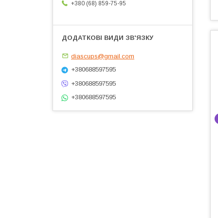
+380 (68) 859-75-95
diascups@gmail.com
+380688597595
+380688597595
+380688597595