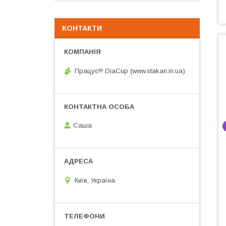
КОНТАКТИ
Працує!!! DiaCup (www.stakan.in.ua)
Саша
Київ, Україна