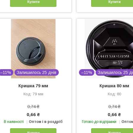
Купити
Купити
–11%
Залишилось 25 днів
–11%
Залишилось 25 д
Кришка 79 мм
Кришка 80 мм
79 мм
80
0,74 ₴
0,74 ₴
0,66 ₴
0,66 ₴
В наявності
Оптом і в роздріб
Готово до відправки
Оптом
Купити
Купити