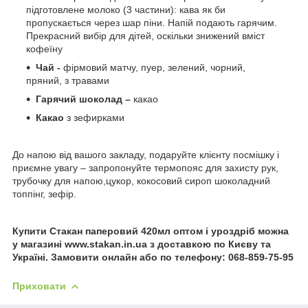
підготовлене молоко (3 частини): кава як би
пропускається через шар піни. Напій подають гарячим.
Прекрасний вибір для дітей, оскільки знижений вміст
кофеїну
Чай -
фірмовий матчу, пуер, зелений, чорний,
пряний, з травами
Гарячий шоколад –
какао
Какао
з зефирками
До напою від вашого закладу, подаруйте клієнту посмішку і
приємне увагу – запропонуйте термопояс для захисту рук,
трубочку для напою,цукор, кокосовий сироп шоколадний
топпінг, зефір.
Купити Стакан паперовий 420мл оптом і уроздріб можна
у магазині www.stakan.in.ua з доставкою по Києву та
Україні. Замовити онлайн або по телефону: 068-859-75-95
Приховати