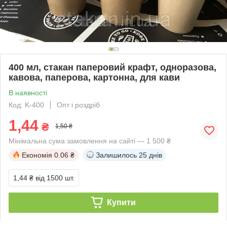
400 мл, стакан паперовий крафт, одноразова,
кавова, паперова, картонна, для кави
В наявності
Код: K-400
Опт і роздріб
1,44
₴
1,50 ₴
Мінімальна сума замовлення на сайті — 1 500 ₴
Економія
0.06 ₴
Залишилось
25 днів
1,44 ₴
від 1500 шт.
Купити