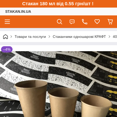
Стакан 180 мл від 0.55 грн/шт !
STAKAN.IN.UA
Товари та послуги
Стаканчики одношарові КРАФТ
40
–4%