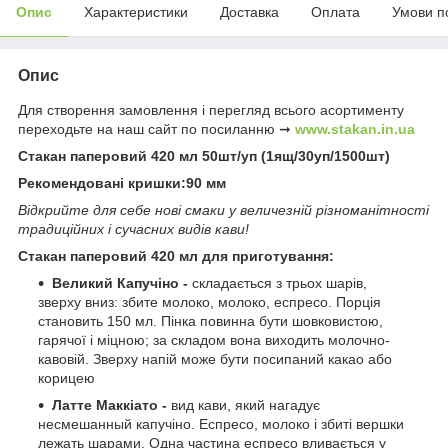
Опис
Характеристики
Доставка
Оплата
Умови п
Опис
Для створення замовлення і перегляд всього асортименту
переходьте на наш сайт по посиланню ➞
www.stakan.in.ua
Стакан паперовий 420 мл 50шт/уп (1ящ/30уп/1500шт)
Рекомендовані кришки:90 мм
Відкрийте для себе нові смаки у величезній різноманітності
традиційних і сучасних видів кави!
Стакан паперовий 420 мл для приготування:
Великий Капучіно -
складається з трьох шарів,
зверху вниз: збите молоко, молоко, еспресо. Порція
становить 150 мл. Пінка повинна бути шовковистою,
гарячої і міцною; за складом вона виходить молочно-
кавовій. Зверху напій може бути посипаний какао або
корицею
Латте Маккіато -
вид кави, який нагадує
несмешанный капучіно. Еспресо, молоко і збиті вершки
лежать шарами. Одна частина еспресо вливається у