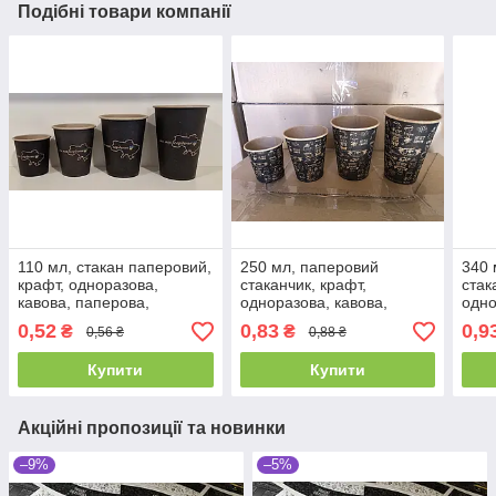
Подібні товари компанії
110 мл, стакан паперовий,
250 мл, паперовий
340 
крафт, одноразова,
стаканчик, крафт,
стак
кавова, паперова,
одноразова, кавова,
одно
картонна, для кави
паперова, картонна, для
папе
0,52
0,83
0,9
₴
₴
0,56 ₴
0,88 ₴
кави
кави
Купити
Купити
Акційні пропозиції та новинки
–9%
–5%