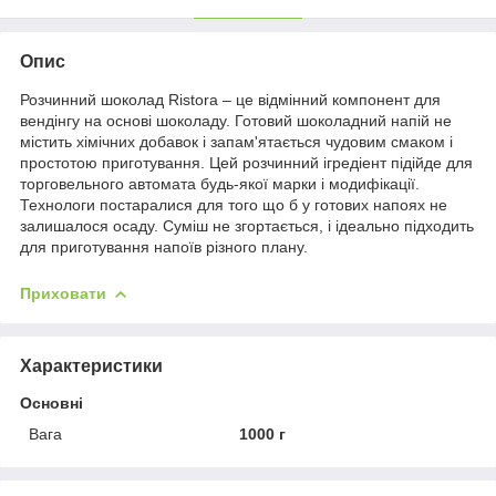
Опис
Розчинний шоколад Ristora – це відмінний компонент для
вендінгу на основі шоколаду. Готовий шоколадний напій не
містить хімічних добавок і запам'ятається чудовим смаком і
простотою приготування. Цей розчинний ігредіент підійде для
торговельного автомата будь-якої марки і модифікації.
Технологи постаралися для того що б у готових напоях не
залишалося осаду. Суміш не згортається, і ідеально підходить
для приготування напоїв різного плану.
Приховати
Характеристики
Основні
Вага
1000 г