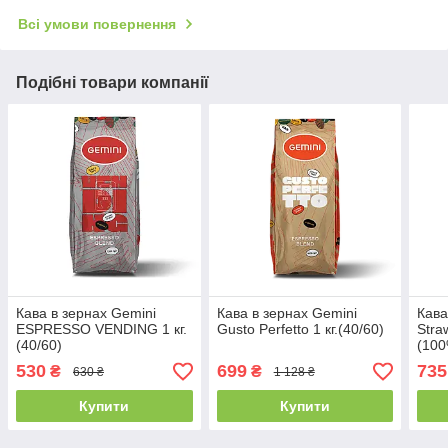
Всі умови повернення
Подібні товари компанії
Кава в зернах Gemini
Кава в зернах Gemini
Кава
ESPRESSO VENDING 1 кг.
Gusto Perfetto 1 кг.(40/60)
Stra
(40/60)
(100
530
699
735
₴
₴
630 ₴
1 128 ₴
Купити
Купити