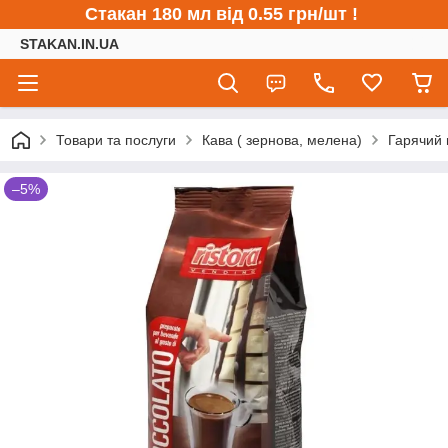
Стакан 180 мл від 0.55 грн/шт !
STAKAN.IN.UA
Товари та послуги
Кава ( зернова, мелена)
Гарячий
–5%