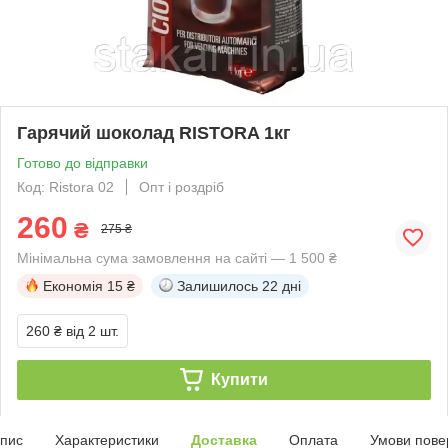
Гарячий шоколад RISTORA 1кг
Готово до відправки
Код: Ristora 02
Опт і роздріб
260
₴
275 ₴
Мінімальна сума замовлення на сайті — 1 500 ₴
Економія
15 ₴
Залишилось
22 дні
260 ₴
від 2 шт.
Купити
пис
Характеристики
Доставка
Оплата
Умови пове