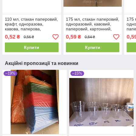
110 мл, стакан паперовий,
175 мл, стакан паперовий,
175 
крафт, одноразова,
одноразовий, кавовий,
одно
кавова, паперова,
паперовий, картонний,
папе
картонна, для кави
для кави
для 
0,52
0,59
0,5
₴
₴
0,56 ₴
0,64 ₴
Купити
Купити
Акційні пропозиції та новинки
–19%
–15%