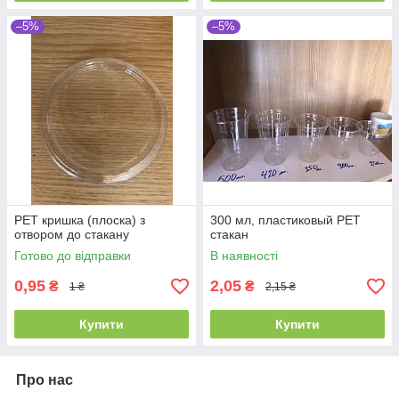
–5%
–5%
PET кришка (плоска) з
300 мл, пластиковый PET
отвором до стакану
стакан
Готово до відправки
В наявності
0,95
2,05
₴
₴
1 ₴
2,15 ₴
Купити
Купити
Про нас