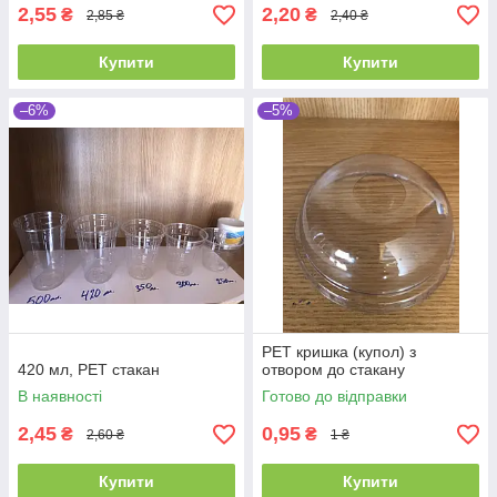
2,55
2,20
₴
₴
2,85 ₴
2,40 ₴
Купити
Купити
–6%
–5%
PET кришка (купол) з
420 мл, PET стакан
отвором до стакану
В наявності
Готово до відправки
2,45
0,95
₴
₴
2,60 ₴
1 ₴
Купити
Купити