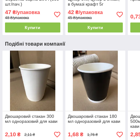
шт./пач.)
в бумазі крафт 5г
47
42
₴/упаковка
₴/упаковка
0,7
48 ₴/упаковка
45 ₴/упаковка
Купити
Купити
Подібні товари компанії
Двошаровий стакан 300
Двошаровий стакан 180
Двош
мл одноразовий для кави
мл одноразовий для кави
500м
кави
2,10
1,68
2,8
₴
₴
2,11 ₴
1,76 ₴