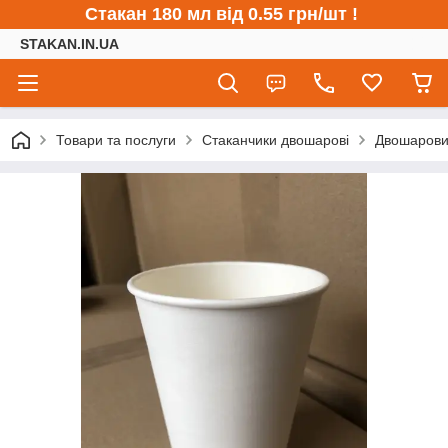
Стакан 180 мл від 0.55 грн/шт !
STAKAN.IN.UA
Товари та послуги
Стаканчики двошарові
Двошарови